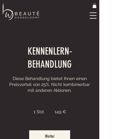
KENNENLERN-
BEHANDLUNG
Diese Behandlung bietet Ihnen einen
Preisvorteil von 25%. Nicht kombinierbar
mit anderen Aktionen.
149
Euro
1 Std.
1
149 €
S
t
d
Weiter