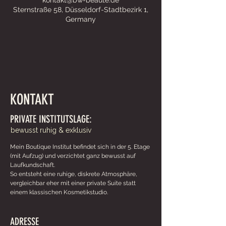
Sternstraße 58, Düsseldorf-Stadtbezirk 1,
Germany
KONTAKT
PRIVATE INSTITUTSLAGE:
bewusst ruhig & exklusiv
Mein Boutique Institut befindet sich in der 5. Etage
(mit Aufzug) und v
erzichtet ganz bewusst auf
Laufkundschaft.
So entsteht eine ruhige, diskrete Atmosphäre,
vergleichbar eher mit einer private Suite statt
einem klassischen Kosmetikstudio.
ADRESSE