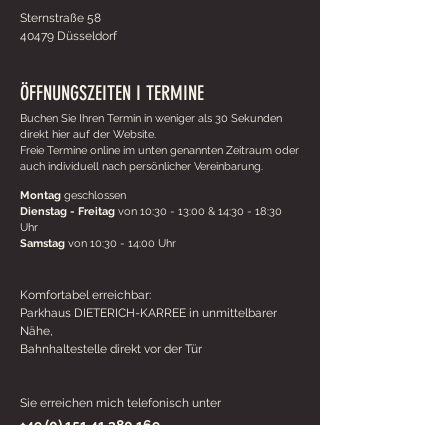
Sternstraße 58
40479 Düsseldorf
ÖFFNUNGSZEITEN I TERMINE
Buchen Sie Ihren Termin in weniger als 30 Sekunden
direkt hier auf der Website.
Freie Termine online im unten genannten Zeitraum oder
auch individuell nach persönlicher Vereinbarung.
Montag
geschlossen
Dienstag - Freitag
von 10:30 - 13:00 & 14:30 - 18:30
Uhr
Samstag
von 10:30 - 14:00 Uhr
Komfortabel erreichbar:
Parkhaus DIETERICH-KARREE in unmittelbarer
Nähe,
Bahnhaltestelle direkt vor der Tür
Sie erreichen mich telefonisch unter
+49 (0) 151 41 380 169