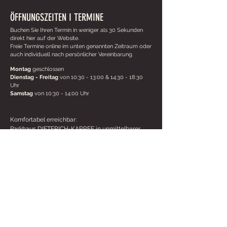
ÖFFNUNGSZEITEN I TERMINE
Buchen Sie Ihren Termin in weniger als 30 Sekunden
direkt hier auf der Website.
Freie Termine online im unten genannten Zeitraum oder
auch individuell nach persönlicher Vereinbarung.
Montag
geschlossen
Dienstag - Freitag
von 10:30 - 13:00 & 14:30 - 18:30
Uhr
Samstag
von 10:30 - 14:00 Uhr
Komfortabel erreichbar:
Parkhaus DIETERICH-KARREE in unmittelbarer
Nähe,
Bahnhaltestelle direkt vor der Tür
Sie erreichen mich telefonisch unter
+49 (0) 151 41 380 169
kontakt@bw-beaute.de
per Mail an
oder
über
WhatsApp