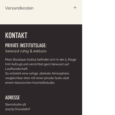
Versandkosten
zuzgl. 6,45€
KONTAKT
PRIVATE INSTITUTSLAGE:
bewusst ruhig & exklusiv
Mein Boutique Institut befindet sich in der 5. Etage
(mit Aufzug) und v
erzichtet ganz bewusst auf
Laufkundschaft.
So entsteht eine ruhige, diskrete Atmosphäre,
vergleichbar eher mit einer private Suite statt
einem klassischen Kosmetikstudio.
ADRESSE
Sternstraße 58
40479 Düsseldorf