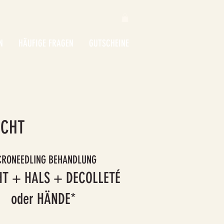
N
HÄUFIGE FRAGEN
GUTSCHEINE
SCHT
CRONEEDLING BEHANDLUNG
HT + HALS + DECOLLETÉ
oder HÄNDE​*