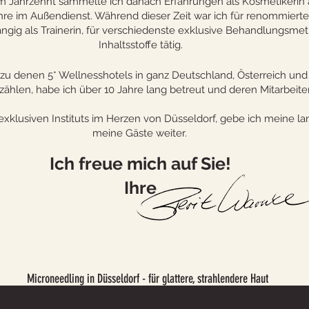
m Jahrzehnt sammelte ich danach Erfahrungen als Kosmetikerin a
hre im Außendienst. Während dieser Zeit war ich für renommier
gig als Trainerin, für verschiedenste exklusive Behandlungsme
Inhaltsstoffe tätig.
u denen 5* Wellnesshotels in ganz Deutschland, Österreich und I
zählen, habe ich über 10 Jahre lang betreut und deren Mitarbeite
exklusiven Instituts im Herzen von Düsseldorf, gebe ich meine lan
meine Gäste weiter. ​
Ich freue mich auf Sie!
Ihre
Microneedling in Düsseldorf - für glattere, strahlendere Haut