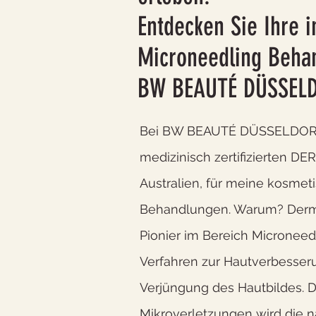
Entdecken Sie Ihre i
Microneedling Beha
BW BEAUTÉ DÜSSEL
Bei BW BEAUTÉ DÜSSELDORF
medizinisch zertifizierten D
Australien, für meine kosmet
Behandlungen. Warum? Derma
Pionier im Bereich Microneed
Verfahren zur Hautverbesse
Verjüngung des Hautbildes.
D
Mikroverletzungen wird die n