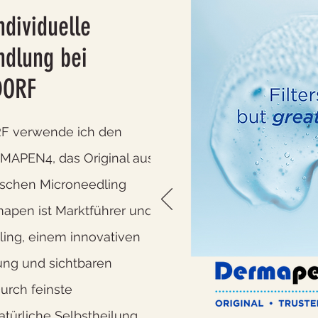
ndividuelle
ndlung bei
DORF
 verwende ich den
ERMAPEN4, das Original aus
ischen Microneedling
pen ist Marktführer und
ling, einem innovativen
rung und
sichtbaren
urch feinste
atürliche Selbstheilung